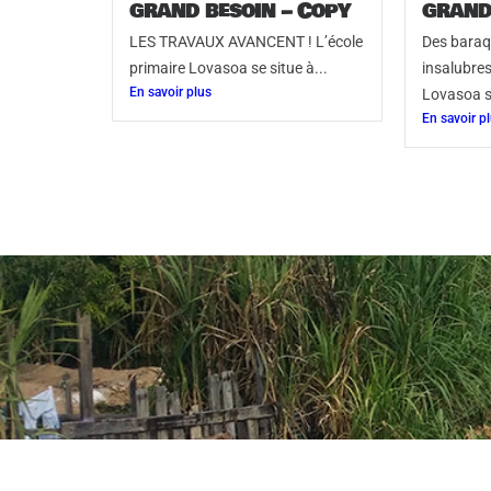
grand besoin – Copy
grand
LES TRAVAUX AVANCENT ! L’école
Des baraq
primaire Lovasoa se situe à...
insalubres
En savoir plus
Lovasoa se
En savoir p