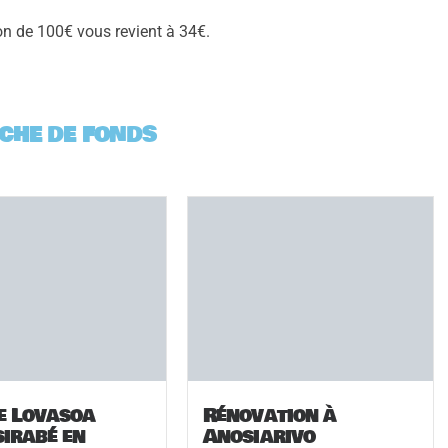
on de 100€ vous revient à 34€.
che de fonds
le Lovasoa
Rénovation à
sirabé en
Anosiarivo